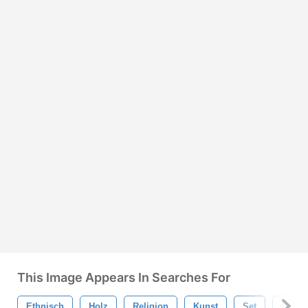
This Image Appears In Searches For
Ethnisch
Holz
Religion
Kunst
Set
Braun