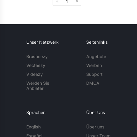
1
Unser Netzwerk
Seitenlinks
Brusheezy
Angebote
Vecteezy
Werben
Videezy
Support
Werden Sie
DMCA
Anbieter
Sprachen
Über Uns
English
Über uns
Español
Unser Team