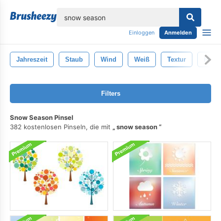
lose
Einloggen
Anmelden
Jahreszeit
Staub
Wind
Weiß
Textur
Hinte
Filters
Snow Season Pinsel
382 kostenlosen Pinseln, die mit
snow season