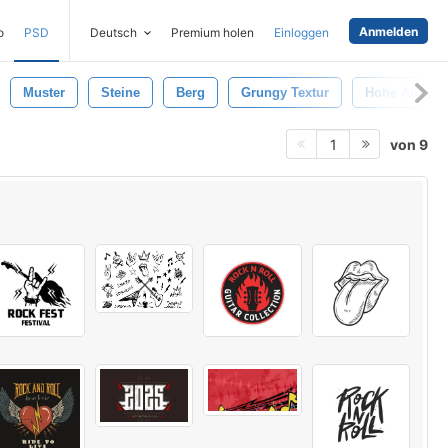
Anmelden
o
PSD
Deutsch
Premium holen
Einloggen
Muster
Steine
Berg
Grungy Textur
Hohe Auflös
von 9
1