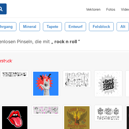
Vektoren
Fotos
Vide
ahrgang
Mineral
Tapete
Entwurf
Felsblock
Alt
nlosen Pinseln, die mit
rock n roll