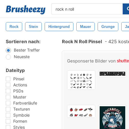
Rock
Stein
Hintergrund
Mauer
Grunge
J
Sortieren nach:
Rock N Roll Pinsel
-
425 koste
Bester Treffer
Neueste
Gesponserte Bilder von
Dateityp
Pinsel
Actions
PSDs
Muster
Farbverläufe
Texturen
Symbole
Formen
Styles