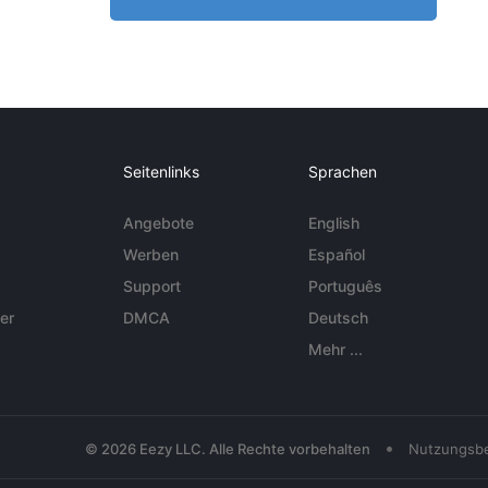
Seitenlinks
Sprachen
Angebote
English
Werben
Español
Support
Português
er
DMCA
Deutsch
Mehr ...
•
© 2026 Eezy LLC. Alle Rechte vorbehalten
Nutzungsb