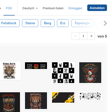
Anmelden
o
PSD
Deutsch
Premium holen
Einloggen
Felsblock
Steine
Berg
Erz
Topologie
Cliff
von 5
1