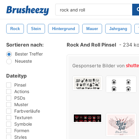
Rock
Stein
Hintergrund
Mauer
Jahrgang
Sortieren nach:
Rock And Roll Pinsel
-
234 kos
Bester Treffer
Neueste
Gesponserte Bilder von
Dateityp
Pinsel
Actions
PSDs
Muster
Farbverläufe
Texturen
Symbole
Formen
Styles