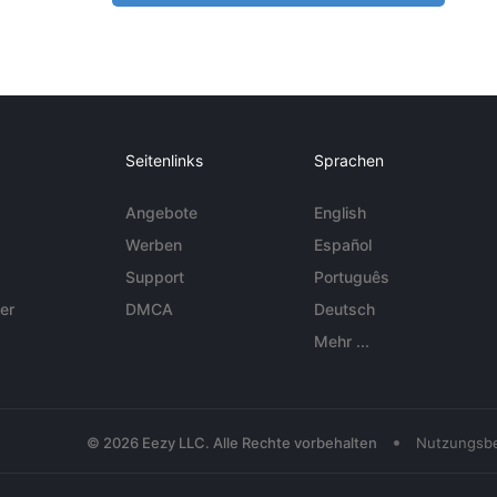
Seitenlinks
Sprachen
Angebote
English
Werben
Español
Support
Português
er
DMCA
Deutsch
Mehr ...
•
© 2026 Eezy LLC. Alle Rechte vorbehalten
Nutzungsb