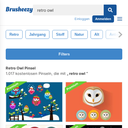
lose
Einloggen
Anmelden
Retro
Jahrgang
Stoff
Natur
Alt
Antiquität
Filters
Retro Owl Pinsel
1.017 kostenlosen Pinseln, die mit
retro owl