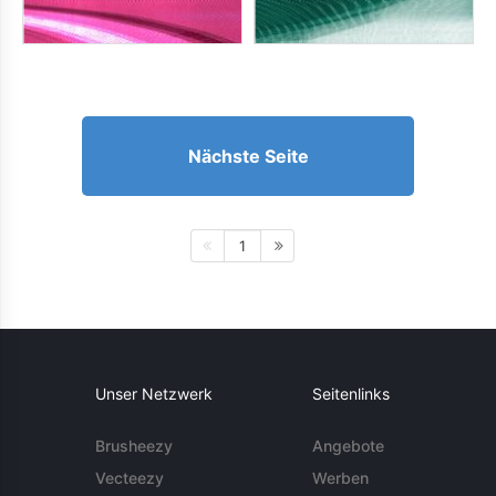
Nächste Seite
1
Unser Netzwerk
Seitenlinks
Brusheezy
Angebote
Vecteezy
Werben