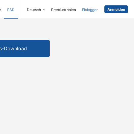
Anmelden
o
PSD
Deutsch
Premium holen
Einloggen
is-Download