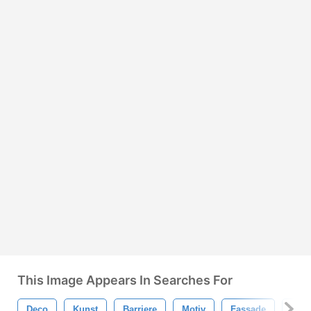
This Image Appears In Searches For
Deco
Kunst
Barriere
Motiv
Fassade
Graf