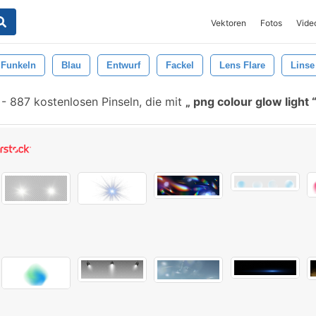
Vektoren
Fotos
Vide
Funkeln
Blau
Entwurf
Fackel
Lens Flare
Linse
-
887 kostenlosen Pinseln, die mit
png colour glow light