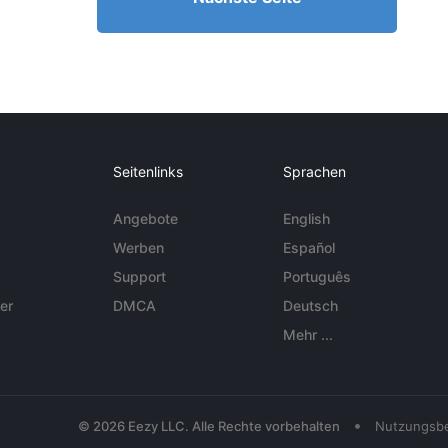
Seitenlinks
Sprachen
Angebote
English
Werben
Español
Support
Português
er
DMCA
Deutsch
Mehr ...
•
© 2026 Eezy LLC. Alle Rechte vorbehalten
Nutzungsb