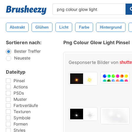
Abstrakt
Glühen
Licht
Farbe
Hintergrund
Sortieren nach:
Png Colour Glow Light Pinsel
Bester Treffer
Neueste
Gesponserte Bilder von
Dateityp
Pinsel
Actions
PSDs
Muster
Farbverläufe
Texturen
Symbole
Formen
Styles