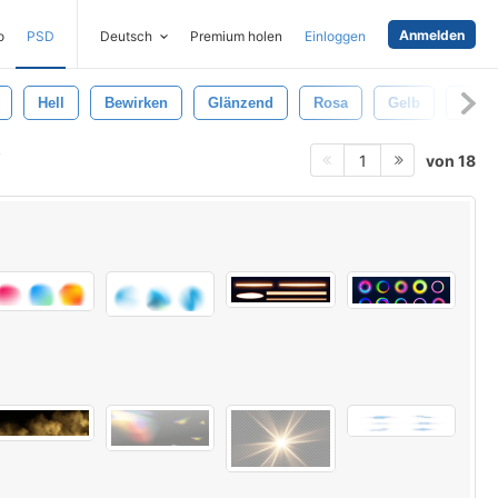
Anmelden
o
PSD
Deutsch
Premium holen
Einloggen
Hell
Bewirken
Glänzend
Rosa
Gelb
Star
von 18
1