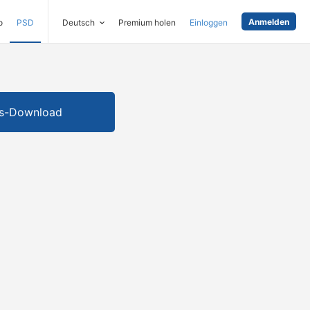
Anmelden
o
PSD
Deutsch
Premium holen
Einloggen
is-Download