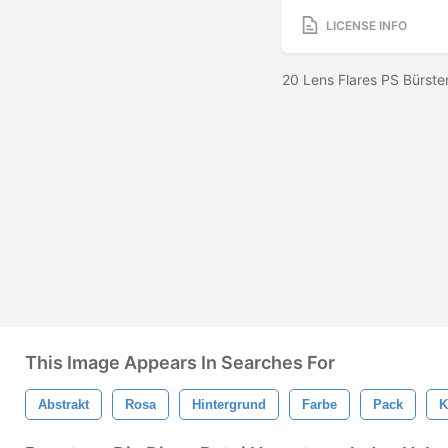
LICENSE INFO
20 Lens Flares PS Bürst
This Image Appears In Searches For
Abstrakt
Rosa
Hintergrund
Farbe
Pack
K