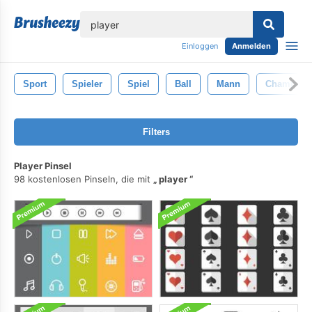
lose
Einloggen
Anmelden
Sport
Spieler
Spiel
Ball
Mann
Champion
Filters
Player Pinsel
98 kostenlosen Pinseln, die mit
player