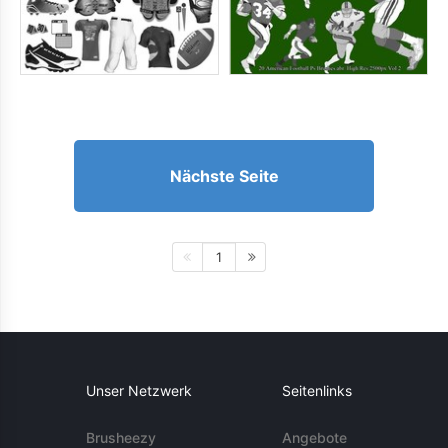
Nächste Seite
1
Unser Netzwerk
Seitenlinks
Brusheezy
Angebote