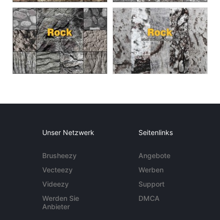
Unser Netzwerk
Seitenlinks
Brusheezy
Angebote
Vecteezy
Werben
Videezy
Support
Werden Sie
DMCA
Anbieter