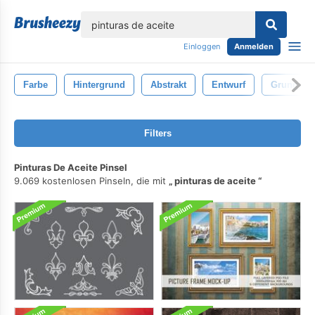
lose
Einloggen
Anmelden
Farbe
Hintergrund
Abstrakt
Entwurf
Grunge
Filters
Pinturas De Aceite Pinsel
9.069 kostenlosen Pinseln, die mit
pinturas de aceite