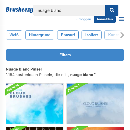
lose
Einloggen
Anmelden
Weiß
Hintergrund
Entwurf
Isoliert
Kunst
Filters
Nuage Blanc Pinsel
1.154 kostenlosen Pinseln, die mit
nuage blanc