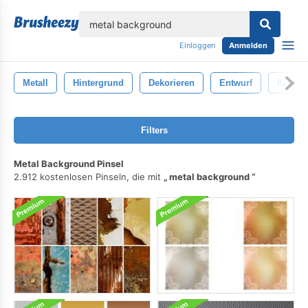
lose
Einloggen
Anmelden
Metall
Hintergrund
Dekorieren
Entwurf
Kratze
Filters
Metal Background Pinsel
2.912 kostenlosen Pinseln, die mit
metal background