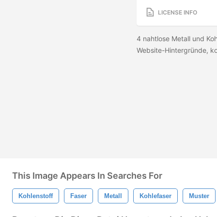
LICENSE INFO
4 nahtlose Metall und Koh
Website-Hintergründe, k
This Image Appears In Searches For
Kohlenstoff
Faser
Metall
Kohlefaser
Muster