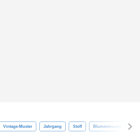
Vintage-Muster
Jahrgang
Stoff
Blumenmuster
Blu