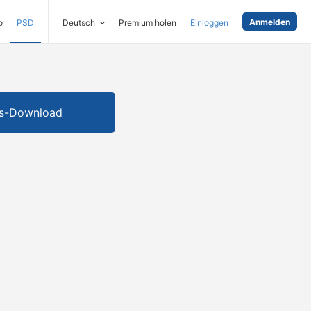
Anmelden
o
PSD
Deutsch
Premium holen
Einloggen
is-Download