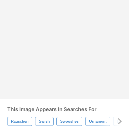
This Image Appears In Searches For
Rauschen
Swish
Swooshes
Ornament
Dekora