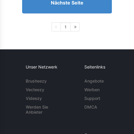
Nächste Seite
1
Unser Netzwerk
Seitenlinks
Brusheezy
Angebote
Vecteezy
Werben
Videezy
Support
Werden Sie
DMCA
Anbieter