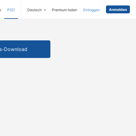
Anmelden
o
PSD
Deutsch
Premium holen
Einloggen
is-Download