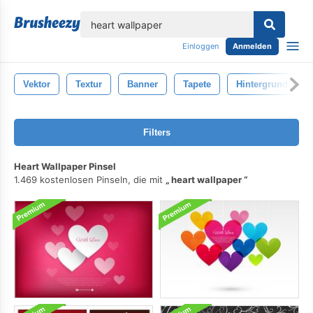
lose
Einloggen
Anmelden
Vektor
Textur
Banner
Tapete
Hintergrund
Filters
Heart Wallpaper Pinsel
1.469 kostenlosen Pinseln, die mit
heart wallpaper