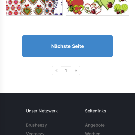
Nächste Seite
1
Unser Netzwerk
Seitenlinks
Brusheezy
Angebote
Vecteezy
Werben