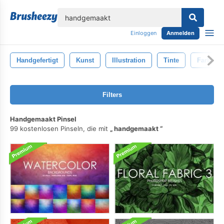
lose
Einloggen
Anmelden
Handgefertigt
Kunst
Illustration
Tinte
Farbe
Filters
Handgemaakt Pinsel
99 kostenlosen Pinseln, die mit
handgemaakt