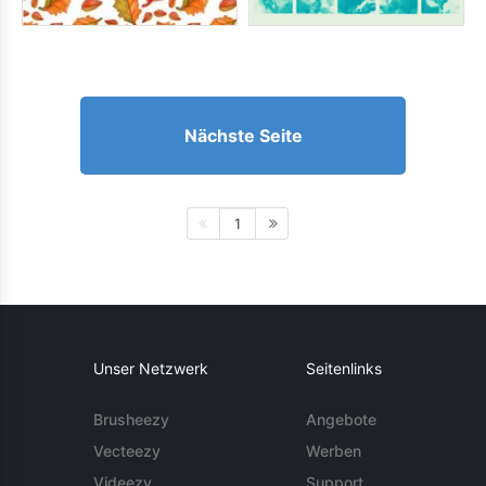
Nächste Seite
1
Unser Netzwerk
Seitenlinks
Brusheezy
Angebote
Vecteezy
Werben
Videezy
Support