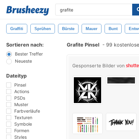
Graffiti
Sprühen
Bürste
Mauer
Bunt
Entw
Sortieren nach:
Grafite Pinsel
-
99 kostenlosen
Bester Treffer
Neueste
Gesponserte Bilder von
Dateityp
Pinsel
Actions
PSDs
Muster
Farbverläufe
Texturen
Symbole
Formen
Styles