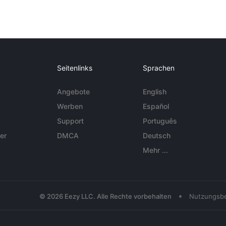
Seitenlinks
Sprachen
Angebote
English
Werben
Español
Support
Português
er
DMCA
Deutsch
Mehr ...
•
© 2026 Eezy LLC. Alle Rechte vorbehalten
Nutzungsb