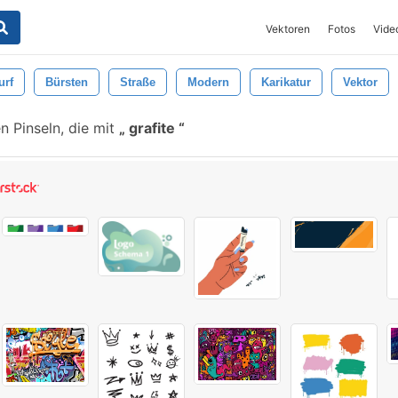
Vektoren
Fotos
Vide
urf
Bürsten
Straße
Modern
Karikatur
Vektor
 Pinseln, die mit
grafite