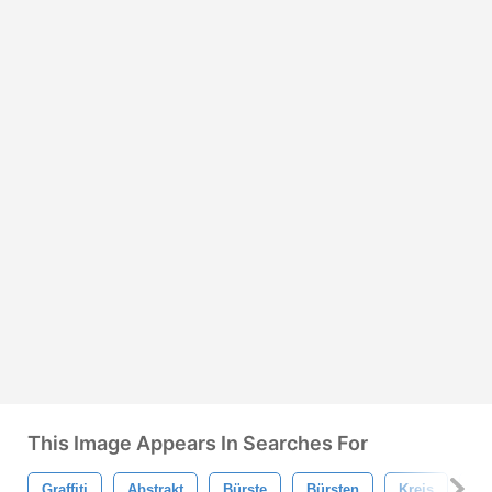
This Image Appears In Searches For
Graffiti
Abstrakt
Bürste
Bürsten
Kreis
Fa