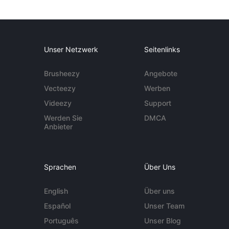
Unser Netzwerk
Seitenlinks
Brusheezy
Angebote
Vecteezy
Werben
Videezy
Support
Werden Sie
DMCA
Anbieter
Sprachen
Über Uns
English
Über uns
Español
Unser Team
Português
Unser Blog