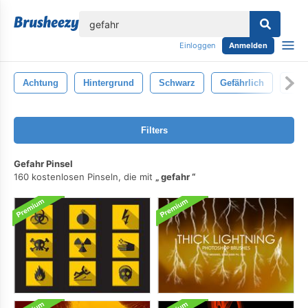
lose
Einloggen
Anmelden
Achtung
Hintergrund
Schwarz
Gefährlich
Ele
Filters
Gefahr Pinsel
160 kostenlosen Pinseln, die mit
gefahr