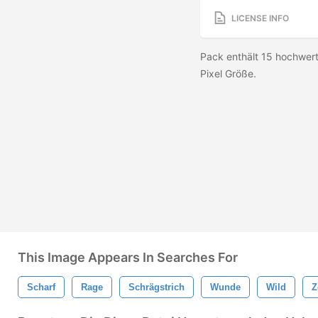
LICENSE INFO
Pack enthält 15 hochwer
Pixel Größe.
This Image Appears In Searches For
Scharf
Rage
Schrägstrich
Wunde
Wild
Z