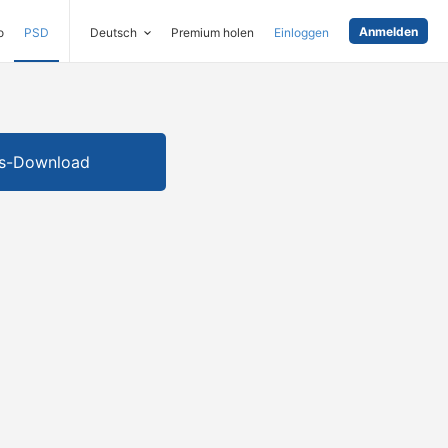
Anmelden
o
PSD
Deutsch
Premium holen
Einloggen
is-Download