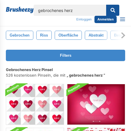
lose
Einloggen
Anmelden
Gebrochen
Riss
Oberfläche
Abstrakt
Beschäd
Filters
Gebrochenes Herz Pinsel
526 kostenlosen Pinseln, die mit
gebrochenes herz