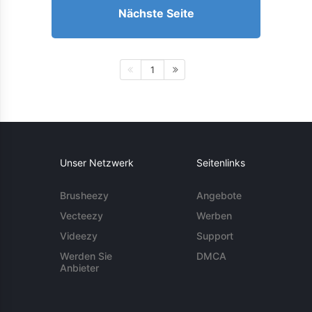
Nächste Seite
1
Unser Netzwerk
Seitenlinks
Brusheezy
Angebote
Vecteezy
Werben
Videezy
Support
Werden Sie
DMCA
Anbieter