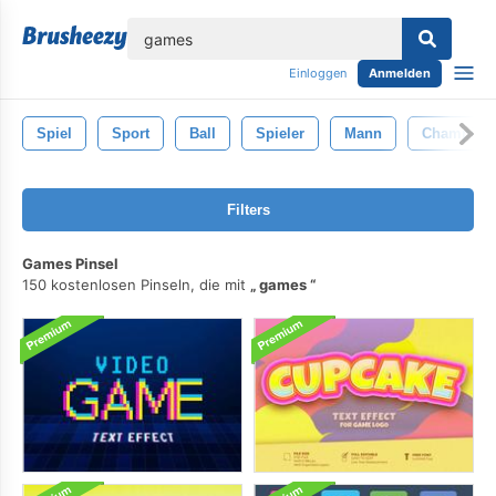
lose
Einloggen
Anmelden
Spiel
Sport
Ball
Spieler
Mann
Champion
Filters
Games Pinsel
150 kostenlosen Pinseln, die mit
games