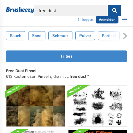
lose
Einloggen
Anmelden
Rauch
Sand
Schmutz
Pulver
Partikel
Sta
Filters
Free Dust Pinsel
613 kostenlosen Pinseln, die mit
free dust