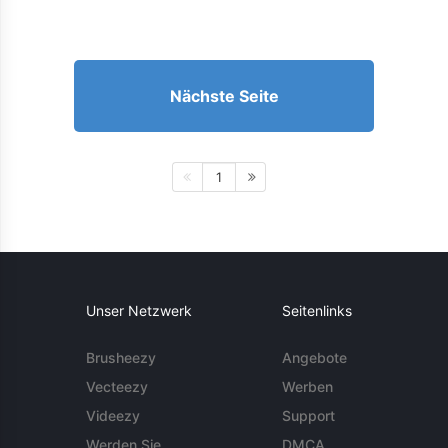
Nächste Seite
1
Unser Netzwerk
Seitenlinks
Brusheezy
Angebote
Vecteezy
Werben
Videezy
Support
Werden Sie
DMCA