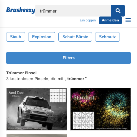
lose
Einloggen
Anmelden
Staub
Explosion
Schutt Bürste
Schmutz
Filters
Trümmer Pinsel
3 kostenlosen Pinseln, die mit
trümmer