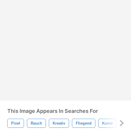
This Image Appears In Searches For
Pixel
Rauch
Kreativ
Fliegend
Kunst
Foto