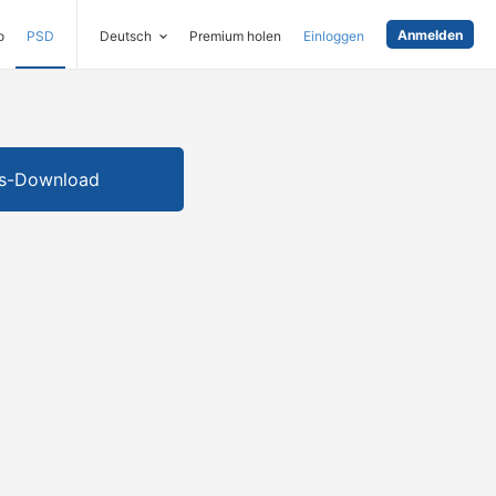
Anmelden
o
PSD
Deutsch
Premium holen
Einloggen
is-Download