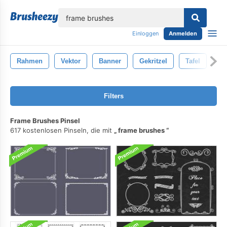
lose
Einloggen
Anmelden
Rahmen
Vektor
Banner
Gekritzel
Tafel
Ha
Filters
Frame Brushes Pinsel
617 kostenlosen Pinseln, die mit
frame brushes