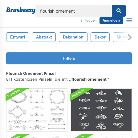
lose
Einloggen
Anmelden
Entwurf
Abstrakt
Dekoration
Dekor
Muster
Filters
Flourish Ornement Pinsel
811 kostenlosen Pinseln, die mit
flourish ornement