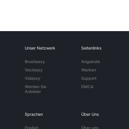
Unser Netzwerk
Seitenlinks
Brusheezy
Angebote
Vecteezy
Werben
Videezy
Support
Werden Sie
DMCA
Anbieter
Sprachen
Über Uns
English
Über uns