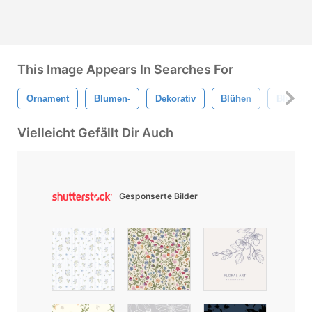
This Image Appears In Searches For
Ornament
Blumen-
Dekorativ
Blühen
Blumenv
Vielleicht Gefällt Dir Auch
Gesponserte Bilder