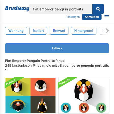
lose
Einloggen
Anmelden
Wohnung
Isoliert
Entwurf
Hintergrund
Klein
Filters
Flat Emperor Penguin Portraits Pinsel
249 kostenlosen Pinseln, die mit
flat emperor penguin portraits