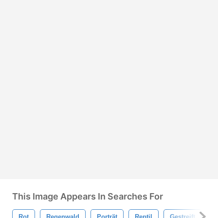
This Image Appears In Searches For
Rot
Regenwald
Porträt
Reptil
Gestreift
H