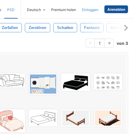
Anmelden
o
PSD
Deutsch
Premium holen
Einloggen
Zerfallen
Zerstören
Schatten
Fantasie
Gebrochene
von 3
1