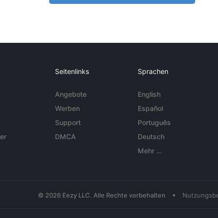
Seitenlinks
Sprachen
Angebote
English
Werben
Español
Support
Português
er
DMCA
Deutsch
Mehr ...
•
© 2026 Eezy LLC. Alle Rechte vorbehalten
Nutzungsb