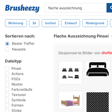
Wohnung
3d
Isoliert
Entwurf
Hintergrund
Sortieren nach:
Flache Auszeichnung Pinsel
Bester Treffer
Neueste
Gesponserte Bilder von
Dateityp
Pinsel
Actions
PSDs
Muster
Farbverläufe
Texturen
Symbole
Formen
Styles