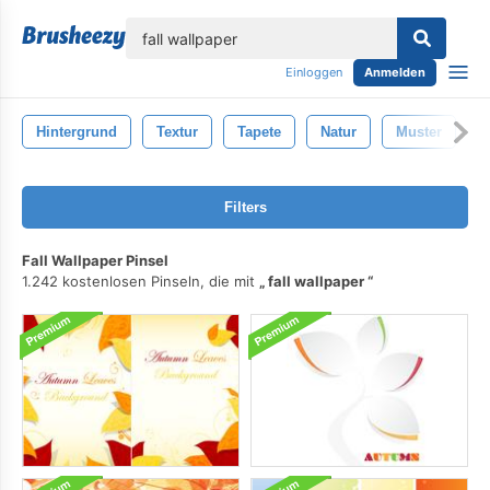
lose
Einloggen
Anmelden
Hintergrund
Textur
Tapete
Natur
Muster
Filters
Fall Wallpaper Pinsel
1.242 kostenlosen Pinseln, die mit
fall wallpaper