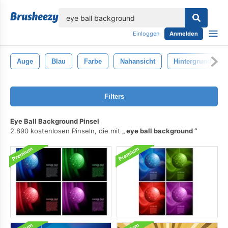
lose
Einloggen
Anmelden
Auge
Blau
Farbe
Nahansicht
Hintergrund
Filters
Eye Ball Background Pinsel
2.890 kostenlosen Pinseln, die mit
eye ball background