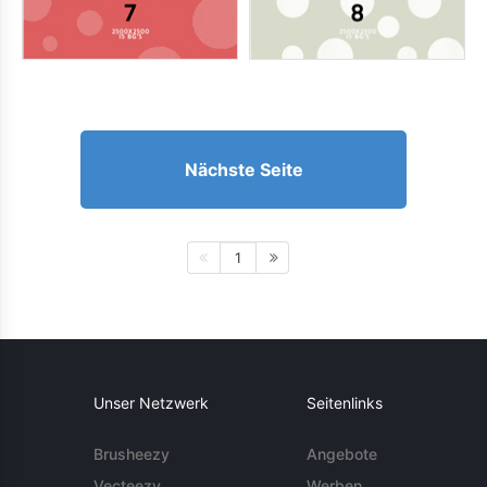
Nächste Seite
1
Unser Netzwerk
Seitenlinks
Brusheezy
Angebote
Vecteezy
Werben