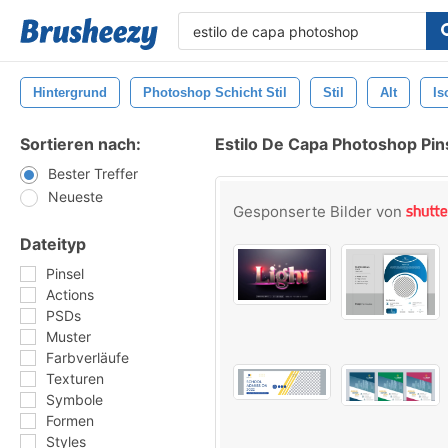
Hintergrund
Photoshop Schicht Stil
Stil
Alt
Is
Sortieren nach:
Estilo De Capa Photoshop Pin
Bester Treffer
Neueste
Gesponserte Bilder von
Dateityp
Pinsel
Actions
PSDs
Muster
Farbverläufe
Texturen
Symbole
Formen
Styles