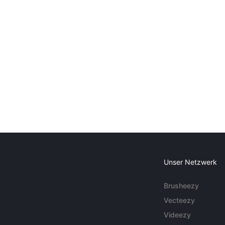
Unser Netzwerk
Brusheezy
Vecteezy
Videezy