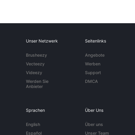
Unser Netzwerk
Seitenlinks
Brusheezy
Angebote
Vecteezy
Werben
Videezy
Support
Werden Sie
DMCA
Anbieter
Sprachen
Über Uns
English
Über uns
Español
Unser Team