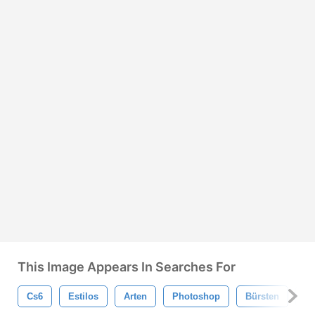
This Image Appears In Searches For
Cs6
Estilos
Arten
Photoshop
Bürsten
Te