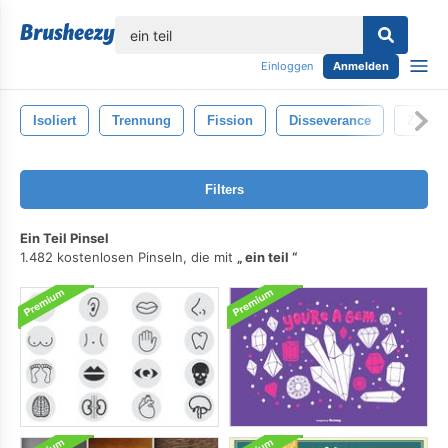
lose
Einloggen
Anmelden
Isoliert
Trennung
Fission
Disseverance
Zerfall
Filters
Ein Teil Pinsel
1.482 kostenlosen Pinseln, die mit
ein teil