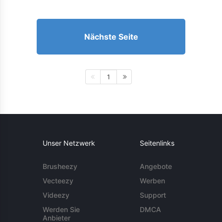
Nächste Seite
1
Unser Netzwerk
Seitenlinks
Brusheezy
Angebote
Vecteezy
Werben
Videezy
Support
Werden Sie
DMCA
Anbieter