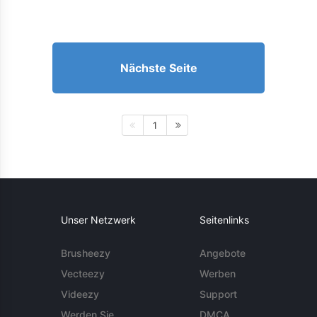
Nächste Seite
1
Unser Netzwerk
Seitenlinks
Brusheezy
Angebote
Vecteezy
Werben
Videezy
Support
Werden Sie
DMCA