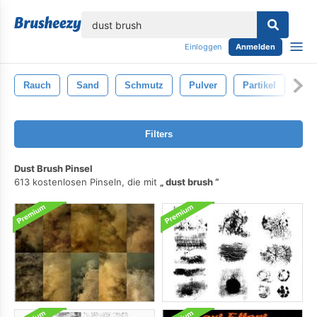
lose
Einloggen
Anmelden
Rauch
Sand
Schmutz
Pulver
Partikel
Sta
Filters
Dust Brush Pinsel
613 kostenlosen Pinseln, die mit
dust brush