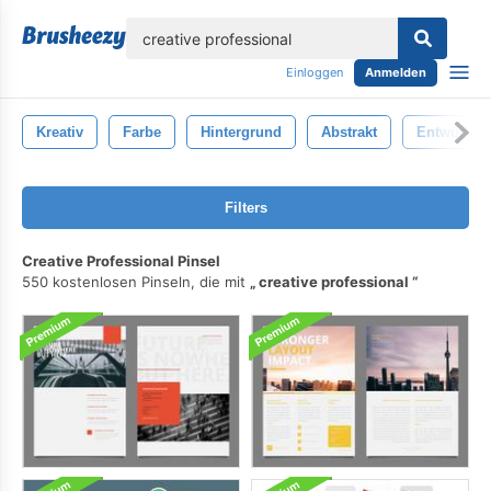
lose
Einloggen
Anmelden
Kreativ
Farbe
Hintergrund
Abstrakt
Entwurf
Filters
Creative Professional Pinsel
550 kostenlosen Pinseln, die mit
creative professional