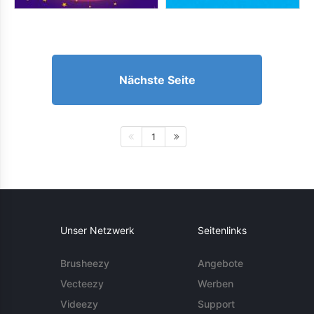
Nächste Seite
1
Unser Netzwerk
Seitenlinks
Brusheezy
Angebote
Vecteezy
Werben
Videezy
Support