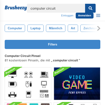
lose
Einloggen
Anmelden
Computer
Laptop
Männlich
Art
Zeichnung
Filters
Computer Circuit Pinsel
81 kostenlosen Pinseln, die mit
computer circuit