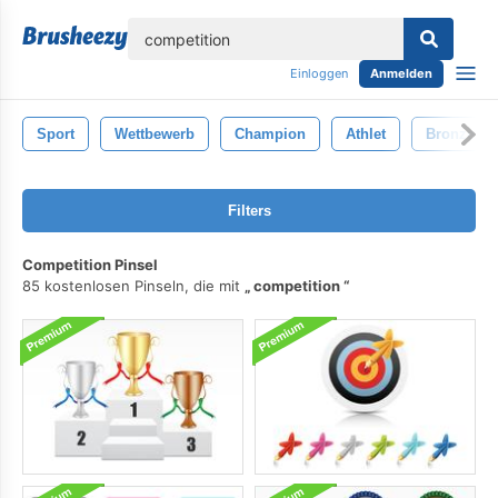
lose
Einloggen
Anmelden
Sport
Wettbewerb
Champion
Athlet
Bronze-
Filters
Competition Pinsel
85 kostenlosen Pinseln, die mit
competition