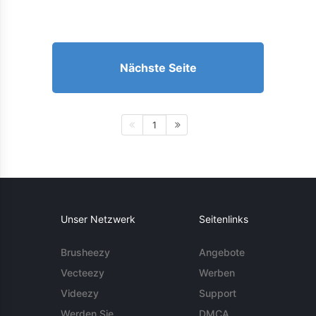
Nächste Seite
1
Unser Netzwerk
Seitenlinks
Brusheezy
Angebote
Vecteezy
Werben
Videezy
Support
Werden Sie
DMCA