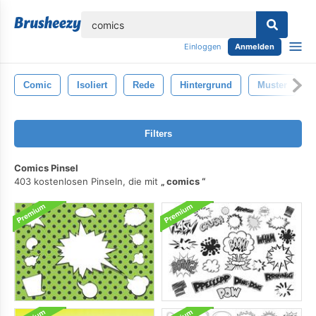
lose
Einloggen
Anmelden
Comic
Isoliert
Rede
Hintergrund
Muster
Filters
Comics Pinsel
403 kostenlosen Pinseln, die mit
comics