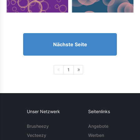
Nächste Seite
1
Unser Netzwerk
Seitenlinks
Brusheezy
Angebote
Vecteezy
Werben