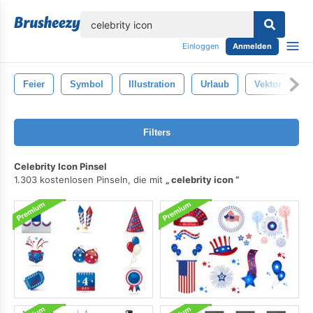
lose
Einloggen
Anmelden
Feier
Symbol
Illustration
Urlaub
Vektor
J
Filters
Celebrity Icon Pinsel
1.303 kostenlosen Pinseln, die mit
celebrity icon