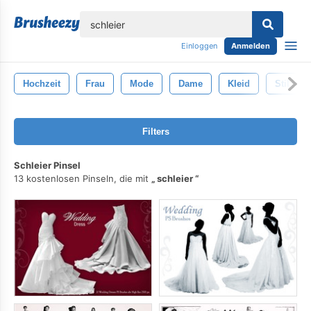
lose
Einloggen
Anmelden
Hochzeit
Frau
Mode
Dame
Kleid
Stil
Filters
Schleier Pinsel
13 kostenlosen Pinseln, die mit
schleier